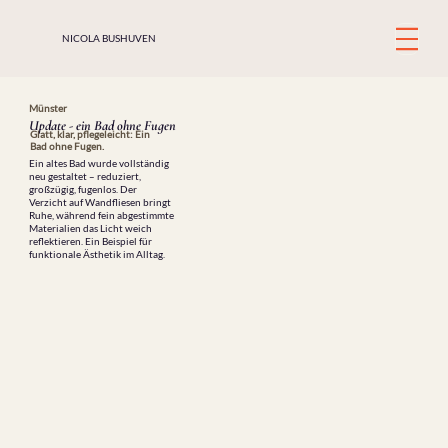
NICOLA BUSHUVEN
Münster
Update - ein Bad ohne Fugen
Glatt, klar, pflegeleicht: Ein
Bad ohne Fugen.
Ein altes Bad wurde vollständig
neu gestaltet – reduziert,
großzügig, fugenlos. Der
Verzicht auf Wandfliesen bringt
Ruhe, während fein abgestimmte
Materialien das Licht weich
reflektieren. Ein Beispiel für
funktionale Ästhetik im Alltag.