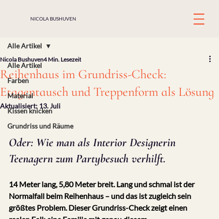
NICOLA BUSHUVEN
Alle Artikel
Nicola Bushuven
4 Min. Lesezeit
Alle Artikel
Reihenhaus im Grundriss-Check:
Farben
Etagentausch und Treppenform als Lösung
Material
Aktualisiert:
13. Juli
Kissen knicken
Grundriss und Räume
Oder: Wie man als Interior Designerin 
Teenagern zum Partybesuch verhilft.
14 Meter lang, 5,80 Meter breit. Lang und schmal ist der 
Normalfall beim Reihenhaus – und das ist zugleich sein 
größtes Problem. Dieser Grundriss-Check zeigt einen 